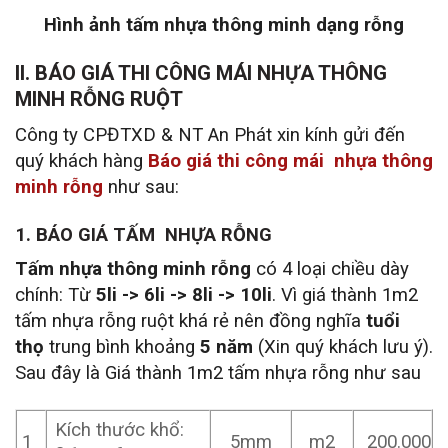
Hình ảnh tấm nhựa thông minh dạng rỗng
II. BÁO GIÁ THI CÔNG MÁI NHỰA THÔNG
MINH RỖNG RUỘT
Công ty CPĐTXD & NT An Phát xin kính gửi đến
quý khách hàng
Báo giá thi công mái nhựa thông
minh rỗng
như sau:
1. BÁO GIÁ TẤM NHỰA RỖNG
Tấm nhựa thông minh rỗng
có 4 loại chiều dày
chính: Từ
5li -> 6li -> 8li -> 10li
. Vì giá thành 1m2
tấm nhựa rỗng ruột khá rẻ nên đồng nghĩa
tuổi
thọ
trung bình khoảng
5 năm
(Xin quý khách lưu ý).
Sau đây là Giá thành 1m2 tấm nhựa rỗng như sau
Kích thước khổ:
1
5mm
m2
200.000