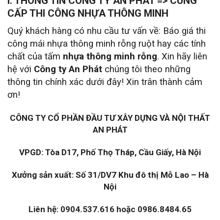
I. THÔNG TIN CÔNG TY AN PHÁT => CUNG
CẤP THI CÔNG NHỰA THÔNG MINH
Quý khách hàng có nhu cầu tư vấn về: Báo giá thi
công mái nhựa thông minh rỗng ruột hay các tính
chất của tấm
nhựa thông minh rỗng
. Xin hãy liên
hệ với
Công ty An Phát
chúng tôi theo những
thông tin chính xác dưới đây! Xin trân thành cảm
ơn!
CÔNG TY CỔ PHẦN ĐẦU TƯ XÂY DỰNG VÀ NỘI THẤT
AN PHÁT
VPGD: Tòa D17, Phố Thọ Tháp, Cầu Giấy, Hà Nội
Xưởng sản xuất: Số 31/DV7 Khu đô thị Mỗ Lao – Hà
Nội
Liên hệ: 0904.537.616 hoặc 0986.8484.65