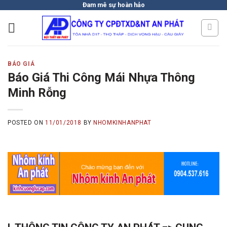
Skip
Đam mê sự hoàn hảo
to
content
BÁO GIÁ
Báo Giá Thi Công Mái Nhựa Thông
Minh Rỗng
POSTED ON
11/01/2018
BY
NHOMKINHANPHAT