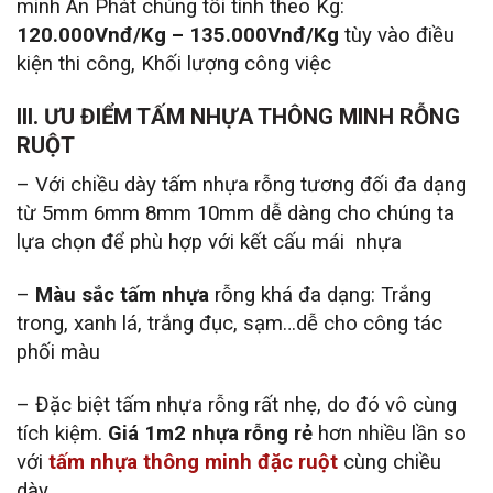
minh An Phát chúng tối tính theo Kg:
120.000Vnđ/Kg – 135.000Vnđ/Kg
tùy vào điều
kiện thi công, Khối lượng công việc
III. ƯU ĐIỂM TẤM NHỰA THÔNG MINH RỖNG
RUỘT
– Với chiều dày tấm nhựa rỗng tương đối đa dạng
từ 5mm 6mm 8mm 10mm dễ dàng cho chúng ta
lựa chọn để phù hợp với kết cấu mái nhựa
–
Màu sắc tấm nhựa
rỗng khá đa dạng: Trắng
trong, xanh lá, trắng đục, sạm…dễ cho công tác
phối màu
– Đặc biệt tấm nhựa rỗng rất nhẹ, do đó vô cùng
tích kiệm.
Giá 1m2 nhựa rỗng rẻ
hơn nhiều lần so
với
tấm nhựa thông minh đặc ruột
cùng chiều
dày