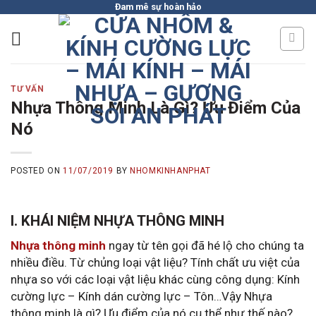
Skip
Đam mê sự hoàn hảo
to
content
TƯ VẤN
Nhựa Thông Minh Là Gì? Ưu Điểm Của
Nó
POSTED ON
11/07/2019
BY
NHOMKINHANPHAT
I. KHÁI NIỆM NHỰA THÔNG MINH
Nhựa thông minh
ngay từ tên gọi đã hé lộ cho chúng ta
nhiều điều. Từ chủng loại vật liệu? Tính chất ưu việt của
nhựa so với các loại vật liệu khác cùng công dụng: Kính
cường lực – Kính dán cường lực – Tôn…Vậy Nhựa
thông minh là gì? Ưu điểm của nó cụ thể như thế nào?