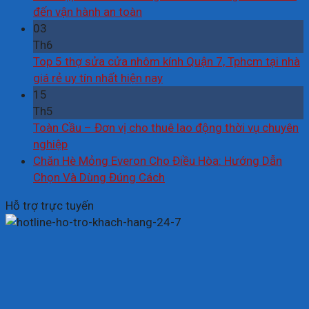
đến vận hành an toàn
03
Th6
Top 5 thợ sửa cửa nhôm kính Quận 7, Tphcm tại nhà
giá rẻ uy tín nhất hiện nay
15
Th5
Toàn Cầu – Đơn vị cho thuê lao động thời vụ chuyên
nghiệp
Chăn Hè Mỏng Everon Cho Điều Hòa: Hướng Dẫn
Chọn Và Dùng Đúng Cách
Hỗ trợ trực tuyến