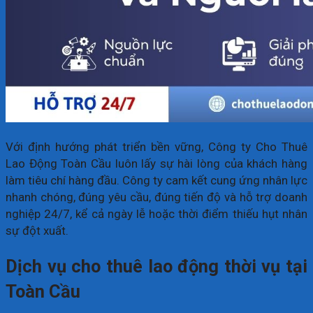
Với định hướng phát triển bền vững, Công ty Cho Thuê
Lao Động Toàn Cầu luôn lấy sự hài lòng của khách hàng
làm tiêu chí hàng đầu. Công ty cam kết cung ứng nhân lực
nhanh chóng, đúng yêu cầu, đúng tiến độ và hỗ trợ doanh
nghiệp 24/7, kể cả ngày lễ hoặc thời điểm thiếu hụt nhân
sự đột xuất.
Dịch vụ cho thuê lao động thời vụ tại
Toàn Cầu