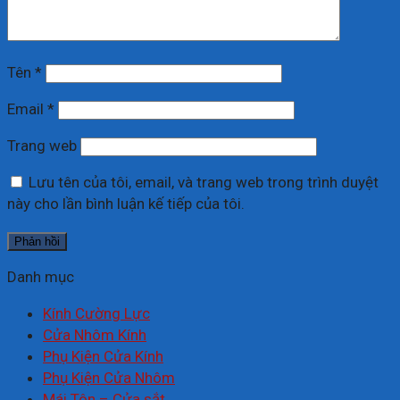
Tên
*
Email
*
Trang web
Lưu tên của tôi, email, và trang web trong trình duyệt
này cho lần bình luận kế tiếp của tôi.
Danh mục
Kính Cường Lực
Cửa Nhôm Kính
Phụ Kiện Cửa Kính
Phụ Kiện Cửa Nhôm
Mái Tôn – Cửa sắt