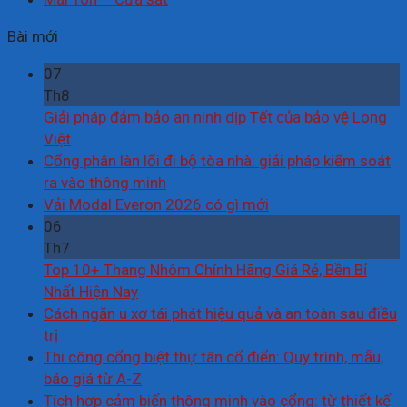
Bài mới
07
Th8
Giải pháp đảm bảo an ninh dịp Tết của bảo vệ Long
Việt
Cổng phân làn lối đi bộ tòa nhà: giải pháp kiểm soát
ra vào thông minh
Vải Modal Everon 2026 có gì mới
06
Th7
Top 10+ Thang Nhôm Chính Hãng Giá Rẻ, Bền Bỉ
Nhất Hiện Nay
Cách ngăn u xơ tái phát hiệu quả và an toàn sau điều
trị
Thi công cổng biệt thự tân cổ điển: Quy trình, mẫu,
báo giá từ A-Z
Tích hợp cảm biến thông minh vào cổng: từ thiết kế