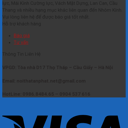
lực, Mái Kính Cường lực, Vách Mặt Dựng, Lan Can, Cầu
Thang và nhiều hạng mục khác liên quan đến Nhôm Kính.
Vui lòng liên hệ để được báo giá tốt nhất.
Hỗ trợ khách hàng
Báo giá
Tư vấn
Thông Tin Liên Hệ
VPGD: Tòa nhà D17 Thọ Tháp – Cầu Giấy – Hà Nội
Email: noithatanphat.net@gmail.com
HotLine: 0986.8484.65 – 0904 537 616