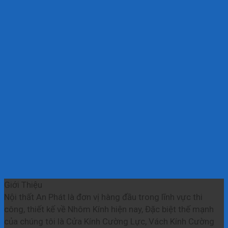
Giới Thiệu
Nội thất An Phát là đơn vị hàng đầu trong lĩnh vực thi
công, thiết kế về Nhôm Kính hiện nay, Đặc biệt thế mạnh
của chúng tôi là Cửa Kính Cường Lực, Vách Kính Cường