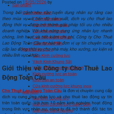
Posted on
15/05/2026
by
Sản phẩm
Trong bối cảnh nhu cầu tuyển dụng nhân sự tăng cao
Cửa Nhôm Kính
theo mùa vụ và tiến độ sản xuất, dịch vụ cho thuê lao
Cửa nhôm kính
động thời vụ đang trở thành giải pháp tối ưu cho nhiều
Cửa nhôm hyundai
doanh nghiệp. Với khả năng cung ứng nhân lực nhanh
Cửa nhôm Xingfa
chóng, linh hoạt và tiết kiệm chi phí, Công ty Cho Thuê
Cửa nhôm Việt Pháp
Lao Động Toàn Cầu tự hào là đơn vị uy tín chuyên cung
Cửa nhôm PMA
cấp lao động thời vụ cho nhà máy, kho xưởng, sự kiện và
Kính Cường Lực
nhiều lĩnh vực khác.
Cửa Kính cường lực
Vách Kính Khung Sắt
Giới thiệu về Công ty Cho Thuê Lao
Vách Mặt Dựng Nhôm Kính
Kính cường lực an toàn
Động Toàn Cầu
Kính dán an toàn
Cửa kính cường lực khung inox
Cho Thuê Lao Động Toàn Cầu
là đơn vị chuyên cung cấp
Mái Kính
dịch vụ cung ứng nhân lực và cho thuê lao động uy tín
Mái kính cường lực
trên toàn quốc. Với hơn 10 năm kinh nghiệm hoạt động
Mái Kính Cường Lực Sân Vườn
trong lĩnh vực nhân sự, công ty đã trở thành đối tác tin
Mái Kính Sân Thượng