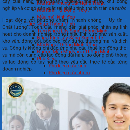
cậy của hàng trăm doanh nghiệp, nhà máy, khu công
Mái Kính Khung Sắt Nghệ Thuật
nghiệp và cơ sở sản xuất tại nhiều tỉnh thành trên cả nước.
Mái Kính Tự Động Trượt
Mẫu mái kính đẹp
Hoạt động với phương châm “Nhanh chóng – Uy tín –
Tấm Nhựa Thông Minh
Chất lượng”, Toàn Cầu mang đến giải pháp nhân sự linh
Tấm Nhựa Lấy Sáng Thông Minh
hoạt cho doanh nghiệp trong nhiều lĩnh vực như sản xuất,
Nhựa Kính Lấy Sáng Super Lite
kho vận, đóng gói, bốc xếp, xây dựng, thương mại và dịch
Mái Nhựa Thông Minh Rỗng
vụ. Công ty không chỉ đáp ứng nhu cầu thuê lao động thời
Những Mẫu Mái Nhựa Thông Minh
vụ mà còn cung cấp lao động dài hạn, lao động phổ thông
Phụ Kiện
và lao động có tay nghề theo yêu cầu thực tế của từng
Phụ kiện cửa kính
doanh nghiệp.
Phụ kiện cửa nhôm
Báo giá
Tư vấn
Liên hệ
Tin tức
Tìm