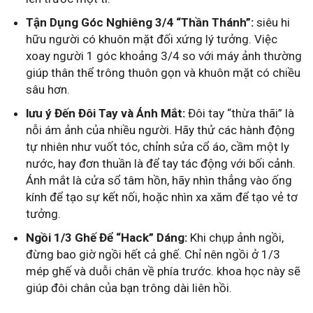
Tận Dụng Góc Nghiêng 3/4 “Thần Thánh”:
siêu hi
hữu người có khuôn mặt đối xứng lý tưởng. Việc
xoay người 1 góc khoảng 3/4 so với máy ảnh thường
giúp thân thể trông thuôn gọn và khuôn mặt có chiều
sâu hơn.
lưu ý Đến Đôi Tay và Ánh Mắt:
Đôi tay “thừa thãi” là
nỗi ám ảnh của nhiều người. Hãy thử các hành động
tự nhiên như vuốt tóc, chỉnh sửa cổ áo, cầm một ly
nước, hay đơn thuần là để tay tác động với bối cảnh.
Ánh mắt là cửa sổ tâm hồn, hãy nhìn thẳng vào ống
kính để tạo sự kết nối, hoặc nhìn xa xăm để tạo vẻ tơ
tưởng.
Ngồi 1/3 Ghế Để “Hack” Dáng:
Khi chụp ảnh ngồi,
đừng bao giờ ngồi hết cả ghế. Chỉ nên ngồi ở 1/3
mép ghế và duỗi chân về phía trước. khoa học này sẽ
giúp đôi chân của bạn trông dài liên hồi.