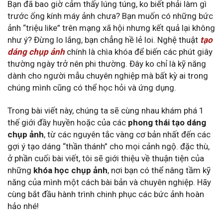
Bạn đã bao giờ cảm thấy lúng túng, ko biết phải làm gì
trước ống kính máy ảnh chưa? Bạn muốn có những bức
ảnh “triệu like” trên mạng xã hội nhưng kết quả lại không
như ý? Đừng lo lắng, bạn chẳng hề lẻ loi. Nghệ thuật
tạo
dáng chụp ảnh
chính là chìa khóa để biến các phút giây
thường ngày trở nên phi thường. Đây ko chỉ là kỹ năng
dành cho người mẫu chuyên nghiệp mà bất kỳ ai trong
chúng mình cũng có thể học hỏi và ứng dụng.
Trong bài viết này, chúng ta sẽ cùng nhau khám phá 1
thế giới đầy huyền hoặc của các
phong thái tạo dáng
chụp ảnh
, từ các nguyên tắc vàng cơ bản nhất đến các
gợi ý tạo dáng “thần thánh” cho mọi cảnh ngộ. đặc thù,
ở phần cuối bài viết, tôi sẽ giới thiệu về thuận tiện của
những
khóa học chụp ảnh
, nơi bạn có thể nâng tầm kỹ
năng của mình một cách bài bản và chuyên nghiệp. Hãy
cùng bắt đầu hành trình chinh phục các bức ảnh hoàn
hảo nhé!