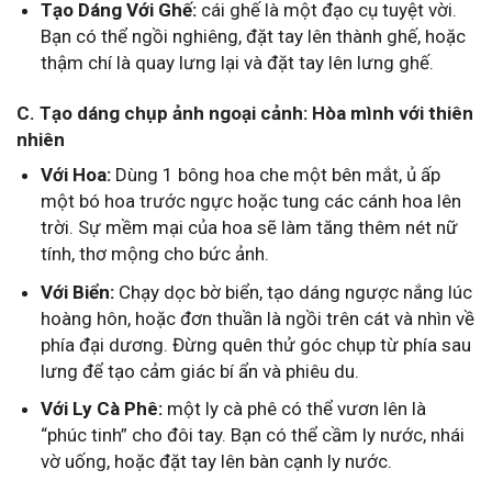
Tạo Dáng Với Ghế:
cái ghế là một đạo cụ tuyệt vời.
Bạn có thể ngồi nghiêng, đặt tay lên thành ghế, hoặc
thậm chí là quay lưng lại và đặt tay lên lưng ghế.
C. Tạo dáng chụp ảnh ngoại cảnh: Hòa mình với thiên
nhiên
Với Hoa:
Dùng 1 bông hoa che một bên mắt, ủ ấp
một bó hoa trước ngực hoặc tung các cánh hoa lên
trời. Sự mềm mại của hoa sẽ làm tăng thêm nét nữ
tính, thơ mộng cho bức ảnh.
Với Biển:
Chạy dọc bờ biển, tạo dáng ngược nắng lúc
hoàng hôn, hoặc đơn thuần là ngồi trên cát và nhìn về
phía đại dương. Đừng quên thử góc chụp từ phía sau
lưng để tạo cảm giác bí ẩn và phiêu du.
Với Ly Cà Phê:
một ly cà phê có thể vươn lên là
“phúc tinh” cho đôi tay. Bạn có thể cầm ly nước, nhái
vờ uống, hoặc đặt tay lên bàn cạnh ly nước.