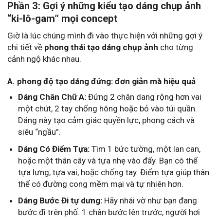
Phần 3: Gợi ý những kiểu tạo dáng chụp ảnh
“ki-lô-gam” mọi concept
Giờ là lúc chúng mình đi vào thực hiện với những gợi ý
chi tiết về
phong thái tạo dáng chụp ảnh
cho từng
cảnh ngộ khác nhau.
A. phong độ tạo dáng đứng: đơn giản mà hiệu quả
Dáng Chân Chữ A:
Đứng 2 chân dang rộng hơn vai
một chút, 2 tay chống hông hoặc bỏ vào túi quần.
Dáng này tạo cảm giác quyền lực, phong cách và
siêu “ngầu”.
Dáng Có Điểm Tựa:
Tìm 1 bức tường, một lan can,
hoặc một thân cây và tựa nhẹ vào đấy. Bạn có thể
tựa lưng, tựa vai, hoặc chống tay. Điểm tựa giúp thân
thể có đường cong mềm mại và tự nhiên hơn.
Dáng Bước Đi tự dưng:
Hãy nhái vờ như bạn đang
bước đi trên phố. 1 chân bước lên trước, người hơi