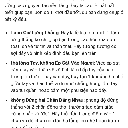
vững các nguyên tắc nền tảng. Đây là các lề luật bất
biến giúp bạn luôn có 1 khởi đầu tốt, dù bạn đang chụp ở
bất kỳ đâu.
Luôn Giữ Lưng Thẳng:
Đây là lề luật số một! 1 tấm
lưng thẳng ko chỉ giúp bạn trông cao hơn mà còn
toát lên vẻ tự tín và thần thái. Hãy tưởng tượng có 1
sợi dây vô hình kéo đỉnh đầu bạn lên trên.
thả lỏng Tay, không Ép Sát Vào Người:
Việc ép sát
cánh tay vào thân sẽ vô tình làm bắp tay của bạn
trông lớn hơn. Thay vào đấy, hãy tạo 1 khoảng hở nhỏ
giữa tay và thân thể, ví dụ như chống hông, đút tay
vào túi quần, hoặc cầm một phụ kiện nào đấy.
không Đứng hai Chân Bằng Nhau:
phong độ đứng
thẳng với 2 chân đồng thời thường tạo cảm giác
cứng nhắc và “đơ”. Hãy thử dồn trọng điểm vào 1
chân và để chân còn lại thả lỏng, co nhẹ hoặc bước
lên trước một tí.