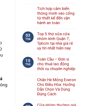
Tích hợp cảm biến
thông minh vào cổng:
từ thiết kế đến vận
hành an toàn
Top 5 thợ sửa cửa
03
nhôm kính Quận 7,
Th6
o
Tphcm tại nhà giá rẻ
uy tín nhất hiện nay
sử
ều
Toàn Cầu – Đơn vị
15
cho thuê lao động
Th5
thời vụ chuyên nghiệp
lá
Chăn Hè Mỏng Everon
Cho Điều Hòa: Hướng
công
Dẫn Chọn Và Dùng
Đúng Cách
Cửa nhôm thường giá