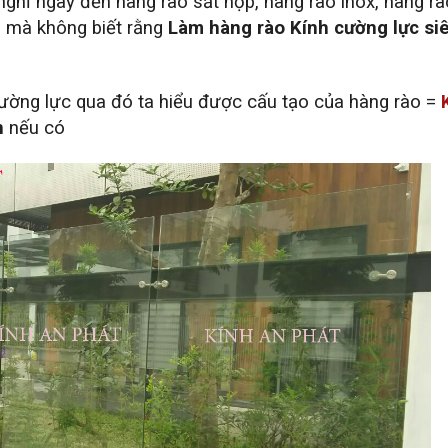
ghĩ ngay đến hàng rào sắt hộp, hàng rào inox, hàng rà
p mà không biết rằng
Làm hàng rào Kính cường lực si
ường lực qua đó ta hiểu được cấu tạo của hàng rào =
n
nếu có