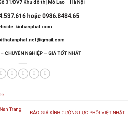
Số 31/DV7 Khu đô thị Mỗ Lao – Hà Nội
04.537.616 hoặc 0986.8484.65
bside: kinhanphat.com
noithatanphat.net@gmail.com
N – CHUYÊN NGHIỆP – GIÁ TỐT NHẤT
ink
.
Nan Trang
BÁO GIÁ KÍNH CƯỜNG LỰC PHÔI VIỆT NHẬT