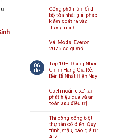
o
êu
Cổng phân làn lối đi
bộ tòa nhà: giải pháp
kiểm soát ra vào
thông minh
Kính
Vải Modal Everon
2026 có gì mới
Top 10+ Thang Nhôm
06
Chính Hãng Giá Rẻ,
Th7
Bền Bỉ Nhất Hiện Nay
Cách ngăn u xơ tái
phát hiệu quả và an
toàn sau điều trị
Thi công cổng biệt
thự tân cổ điển: Quy
trình, mẫu, báo giá từ
A-Z