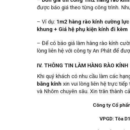
–
Đơn giá thi công 1m2 hàng rào kín
được báo giá theo từng công trình. Như
– Ví dụ:
1m2 hàng rào kính cường lực 
khung + Giá hệ phụ kiện kính đi kèm
– Để có báo giá làm hàng rào kính cườn
lòng liên hệ với công ty An Phát để đượ
IV. THÔNG TIN LÀM HÀNG RÀO KÍNH
Khi quý khách có nhu cầu làm các hạn
bằng kính
xin vui lòng liên hệ trực ti
và Nhôm chuyên sâu. Xin trân thành c
Công ty Cổ phẩn
VPGD: Tòa D1