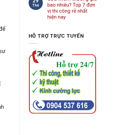
29
bao nhiêu? Top 7 đơn
Th4
vị thi công rẻ nhất
hiện nay
 để
HỖ TRỢ TRỰC TUYẾN
 sư
ể
nh