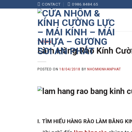
Skip
CONTACT
0986.8484.65
to
content
TƯ VẤN
Làm Hàng Rào Kính Cườ
POSTED ON
18/04/2018
BY
NHOMKINHANPHAT
I. TÌM HIỂU HÀNG RÀO LÀM BẰNG K