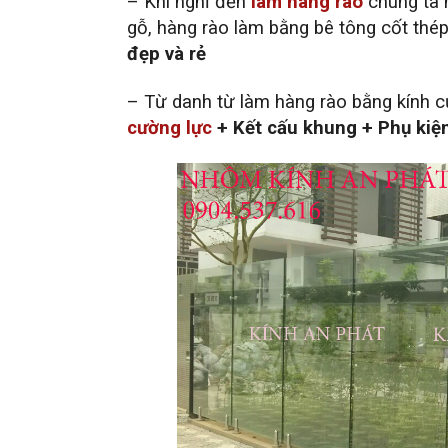
– Khi nghĩ đến
làm hàng rào
chúng ta n
gỗ, hàng rào làm bằng bê tông cốt thé
đẹp và rẻ
– Từ danh từ làm hàng rào bằng kính c
cường lực
+ Kết cấu khung + Phụ kiệ