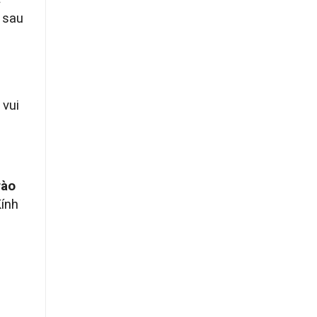
c
 sau
 vui
rào
Kính