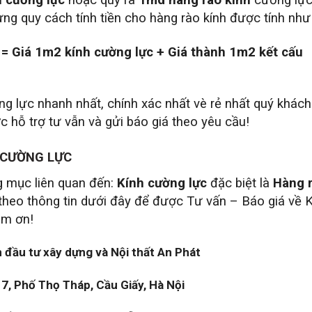
h cường lực
hoặc quy ra
1md hàng rào kính
cường lự
ng quy cách tính tiền cho hàng rào kính được tính như
= Giá 1m2 kính cường lực + Giá thành 1m2 kết cấu
g lực nhanh nhất, chính xác nhất vè rẻ nhất quý khách
c hỗ trợ tư vẫn và gửi báo giá theo yêu cầu!
 CƯỜNG LỰC
g mục liên quan đến:
Kính cường lực
đặc biệt là
Hàng 
ếp theo thông tin dưới đây để được Tư vấn – Báo giá về 
ảm ơn!
 đầu tư xây dựng và Nội thất An Phát
7, Phố Thọ Tháp, Cầu Giấy, Hà Nội